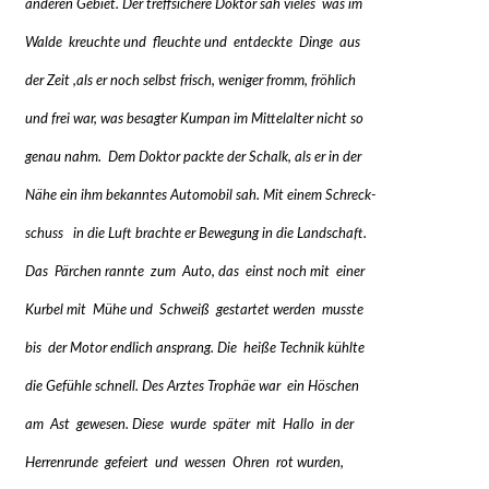
anderen Gebiet. Der treffsichere Doktor sah vieles was im
Walde kreuchte und fleuchte und entdeckte Dinge aus
der Zeit ,als er noch selbst frisch, weniger fromm, fröhlich
und frei war, was besagter Kumpan im Mittelalter nicht so
genau nahm. Dem Doktor packte der Schalk, als er in der
Nähe ein ihm bekanntes Automobil sah. Mit einem Schreck-
schuss in die Luft brachte er Bewegung in die Landschaft.
Das Pärchen rannte zum Auto, das einst noch mit einer
Kurbel mit Mühe und Schweiß gestartet werden musste
bis der Motor endlich ansprang. Die heiße Technik kühlte
die Gefühle schnell. Des Arztes Trophäe war ein Höschen
am Ast gewesen. Diese wurde später mit Hallo in der
Herrenrunde gefeiert und wessen Ohren rot wurden,