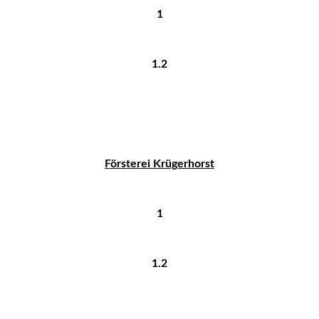
1
1.2
Försterei Krügerhorst
1
1.2