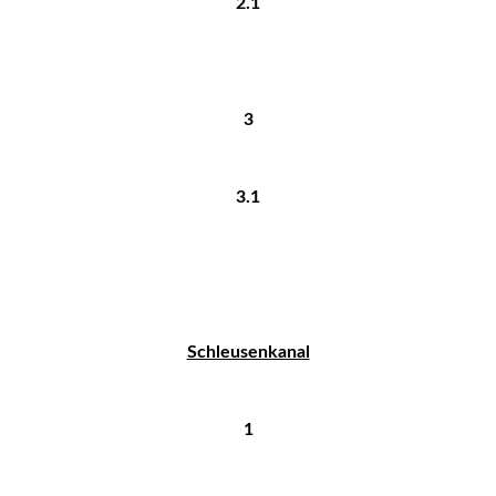
2.1
3
3.1
Schleusenkanal
1