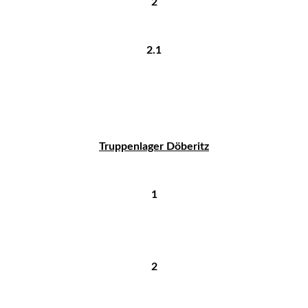
2
2.1
Truppenlager Döberitz
1
2