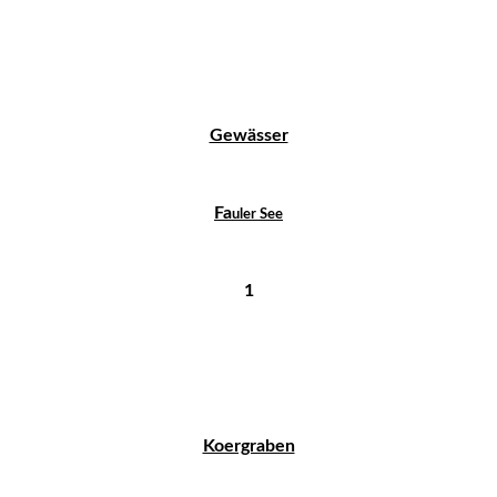
Gewässer
Fa
uler See
1
Koergraben