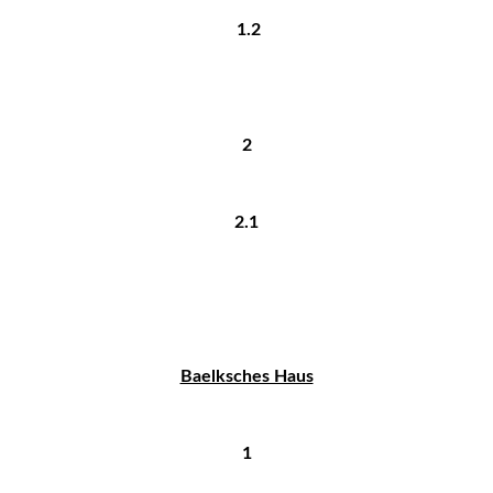
1.2
2
2.1
Baelksches Haus
1