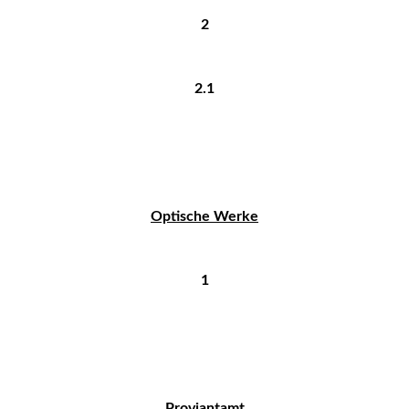
2
2.1
Optische Werke
1
Proviantamt